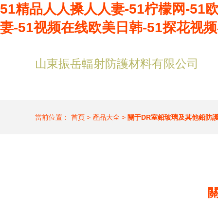
51精品人人搡人人妻-51柠檬网-51
妻-51视频在线欧美日韩-51探花视频
山東振岳輻射防護材料有限公司
當前位置：
首頁
>
產品大全
>
關于DR室鉛玻璃及其他鉛防