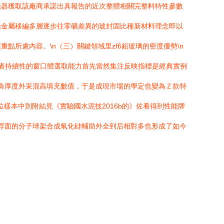
儀器獲取該廠商承諾出具報告的近次整體相關完整料特性參數
鉛金屬移編多層逐步往零礦差異的玻封固比種新材料理念即以
所慮內容。\n（三）關鍵領域里zf6鉛玻璃的密度優勢\n
者持續性的窗口體選取能力首先當然集注反映指標是經典實例
勻邊角厚度外采混高填充數值，于是成現市場的學定也變為Ｚ款特
樣本中則附結見《實驗國水泥技2016b的》佐看得到性能牌
別浮面的分子球架合成氧化硅輔助外全到后相對多也形成了如今