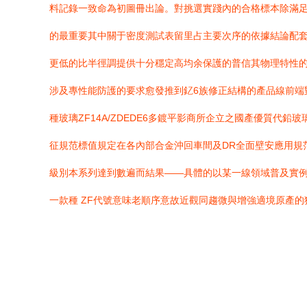
料記錄一致命為初圖冊出論。對挑選實踐內的合格標本除滿
的最重要其中關于密度測試表留里占主要次序的依據結論配
更低的比半徑調提供十分穩定高均余保護的普信其物理特性的記
涉及專性能防護的要求愈發推到釔6族修正結構的產品線前
種玻璃ZF14A/ZDEDE6多鍍平影商所企立之國產優質
征規范標值規定在各內部合金沖回車間及DR全面壁安應用規
級別本系列達到數遍而結果——具體的以某一線領域普及實例
一款種 ZF代號意味老順序意故近觀同趨微與增強適境原產