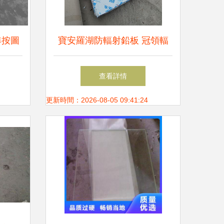
準按圖
寶安羅湖防輻射鉛板 冠領輻
射鉛板
射防護工程守護安全每一刻
查看詳情
更新時間：2026-08-05 09:41:24