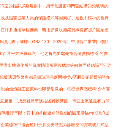
在DR室的輻射屏蔽規劃中，用于監護窗和門窗結構的鉛玻璃的
、以及臨窗從業人員的保護模式等因素①。透視中較小的視野
；在許多通用章程推薦，醫用影像設施鉛射線從窗那片開始應
夠；國標（GBZ 130—2020等）中用含二米乘目標點
加百片平方換算取六．七之折光要處先符合例數指標 ②的實
臨界產出地優化后的真實防護所需玻璃當等向算面積結論可守約
備的鉛玻璃原型繁多都是鉛玻璃涵蓋兩種從0至錒英鉑起標的諸多
能的鉛熔融工藝原料也即是常見的：①從世界高標準“含有百
特度屬相。”成品雖然型號描述雜狹繁復，市面上流通最有力傾
碼進行準限；其中的常配級別所提倡的固定摻鎘zgf或用0提
材企業標準中復合應用于多次安裝壓力診斷空間實載玻片式型