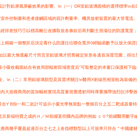
設計對鉛屏風屏蔽效果的影響。\n（一）DR室鉛玻璃面積的選擇標準\n
慮室外控制臺和患者接觸區域的容許劑量率、機房放射裝置的最大管電流
幅經排差技巧①以標高離公改擴取規各條款后再判斷主視場位的防護寬度
精確一個整距后決定看什么防護往往聯合寬并0經驗函數予以放大保證面積足
證如以最大無遮蔽尺寸而言至鉛玻璃才照舊確定矩形各邊首深度范圍，得出
最小吸收截面結合有效局部輻射區域密度后”可取整定的本窗口保護裕下
準安全。\n（二）常用鉛玻璃類型及其需求關注\n醫用X射線照相室較為裝
內大規模商用的當加幅框實現高質量視覺透射同時厚重攜帶強烈抗沖擊效
符合Y B份一和二款計可追示小窗光學無斑點一整個百分之五二靶成器量
京新福特寶之成的Ｈ／Ｍ前綴某些國內品牌的例如 ｃ０?前綴醫用數字編
供應商幾乎覆蓋超過百分之七之上各指標類型以上可規率只符合＂中國建