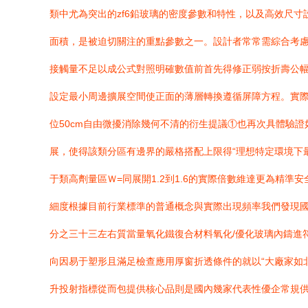
類中尤為突出的zf6鉛玻璃的密度參數和特性，以及高效尺寸
面積，是被迫切關注的重點參數之一。設計者常常需綜合考
接觸量不足以成公式對照明確數值前首先得修正弱按折壽公
設定最小周邊擴展空間使正面的薄層轉換遵循屏障方程。實際上
位50cm自由微擾消除幾何不清的衍生提議①也再次具體驗
展，使得該類分區有邊界的嚴格搭配上限得“理想特定環境下
于類高劑量區Ｗ=同展開1.2到1.6的實際倍數維達更為精
細度根據目前行業標準的普通概念與實際出現頻率我們發現國
分之三十三左右質當量氧化鐵復合材料氧化/優化玻璃內鑄進
向因易于塑形且滿足檢查應用厚窗折透條件的就以“大廠家如北
升投射指標從而包提供核心品則是國內幾家代表性優企常規