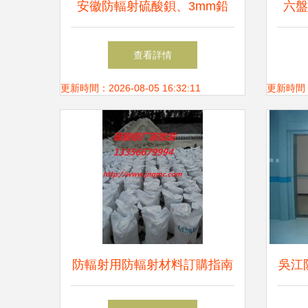
安徽防輻射硫酸鋇、3mm鉛
六盤
板、優質3mm鉛板多少鉛當量
查看詳情
驗收合格?
更新時間：2026-08-05 16:32:11
更新時間：20
防輻射用防輻射材料訂購指南
吳江
析—