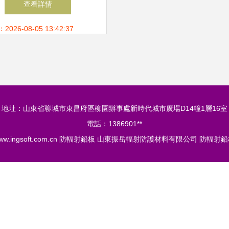
查看詳情
無死角
26-08-05 13:42:37
地址：山東省聊城市東昌府區柳園辦事處新時代城市廣場D14幢1層16室
電話：1386901**
ww.ingsoft.com.cn
防輻射鉛板
山東振岳輻射防護材料有限公司
防輻射鉛